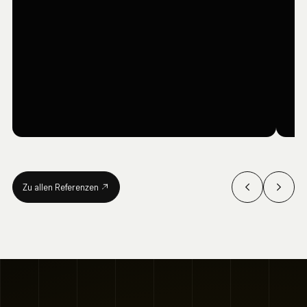
GRAFIKDESIGN & PRINT
GR
Rheinareal
P
Zu allen Referenzen