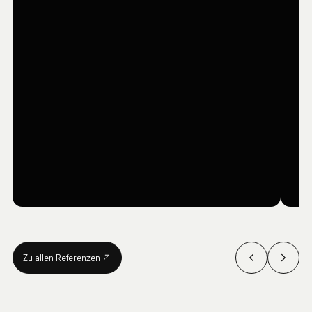
GRAFIKDESIGN & PRINT
GR
Rheinareal
P
Zu allen Referenzen