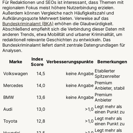
Für Redaktionen und SEOs ist interessant, dass Themen mit
regionalem Fokus meist höhere Nutzerbindung erzielen.
Außerdem können Vergleiche nach Häufigkeitszahl und
Aufklärungsquote Mehrwert bieten. Verweise auf das
Bundeskriminalamt (BKA)
erhöhen die Glaubwürdigkeit.
Abschließend empfiehlt sich die Verbindung dieser Daten mit
anderen Trends, etwa Mobilität und urbaner Kriminalität, um
redaktionell relevante Geschichten zu entwickeln. Das
Bundeskriminalamt liefert damit zentrale Datengrundlagen für
Analysen.
Index
Marke
Verbesserungspunkte
Bemerkungen
Score
Etablierter
Volkswagen
14,5
keine Angabe
Spitzenreiter
Premium
Mercedes
14,0
keine Angabe
Anbieter, stabil
Premium
BMW
13,6
keine Angabe
Anbieter
Legt mehr als
Audi
13,0
>1,0
einen Punkt zu
Legt mehr als
Toyota
12,8
>1,0
einen Punkt zu
Legt mehr als
Hyundai
12,5
>1,0