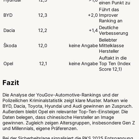
einen Punkt zu
Führt das
BYD
12,3
+2,0
Improver
Ranking an
Deutliche
Dacia
12,2
+1,4
Verbesserung
Beliebter
Škoda
12,0
keine Angabe
Mittelklasse
Hersteller
Auftakt in die
Opel
12,1
keine Angabe
Top Ten (Index
Score 12,1)
Fazit
Die Analyse der YouGov-Automotive-Rankings und der
Polizeilichen Kriminalstatistik zeigt klare Muster. Marken wie
BYD, Dacia, Toyota, Hyundai und Audi gewinnen an Zuspruch.
Außerdem bleibt Opel ein relevanter Top-Ten-Einsteiger. Die
Daten belegen, dass chinesische Hersteller an Image
gewinnen. Zugleich zeigen Altersgruppen, insbesondere Gen Z
und Millennials, eigene Präferenzen.
Bei der Sicherheitslage signalisiert die PKS 2025 Entspannung.