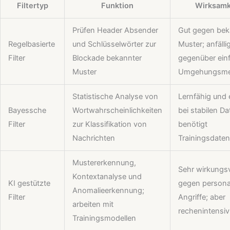
Filtertyp
Funktion
Wirksamk
Prüfen Header Absender
Gut gegen bek
Regelbasierte
und Schlüsselwörter zur
Muster; anfälli
Filter
Blockade bekannter
gegenüber ein
Muster
Umgehungsme
Statistische Analyse von
Lernfähig und e
Bayessche
Wortwahrscheinlichkeiten
bei stabilen Da
Filter
zur Klassifikation von
benötigt
Nachrichten
Trainingsdaten
Mustererkennung,
Sehr wirkungsv
Kontextanalyse und
KI gestützte
gegen personal
Anomalieerkennung;
Filter
Angriffe; aber
arbeiten mit
rechenintensiv
Trainingsmodellen