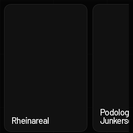
Podologie
Rheinareal
Junkersd