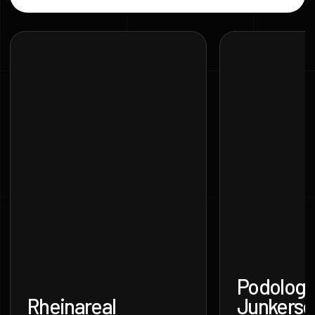
Podologie
Rheinareal
Junkersd