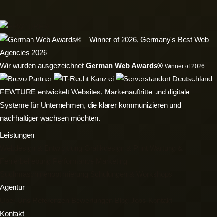
Wir wurden ausgezeichnet
German Web Awards®
Winner of 2026
FEWTURE entwickelt Websites, Markenauftritte und digitale
Systeme für Unternehmen, die klarer kommunizieren und
nachhaltiger wachsen möchten.
Leistungen
Webdesign & Entwicklung
Grafikdesign & Print
Wartung &
Fehlerbehebung
Performance Marketing
Suchmaschinenoptimierung
Schulungen & Workshops
Agentur
Über Uns
Referenzen
Bewertungen
Blog
Jobs
Kontakt
Kontakt